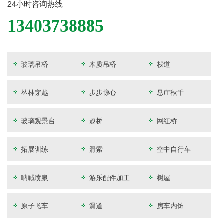
24小时咨询热线
13403738885
玻璃吊桥
木质吊桥
栈道
丛林穿越
步步惊心
悬崖秋千
玻璃观景台
趣桥
网红桥
拓展训练
滑索
空中自行车
呐喊喷泉
游乐配件加工
树屋
原子飞车
滑道
房车内饰