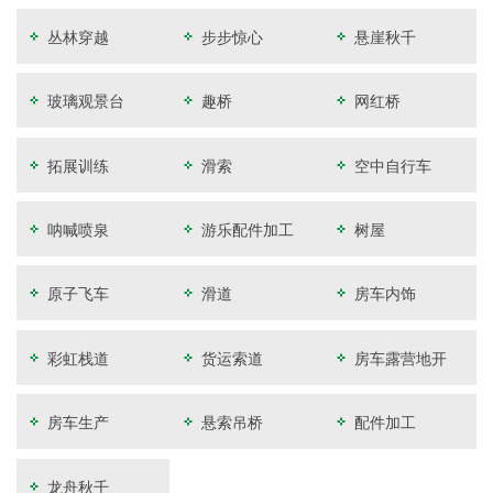
丛林穿越
步步惊心
悬崖秋千
玻璃观景台
趣桥
网红桥
拓展训练
滑索
空中自行车
呐喊喷泉
游乐配件加工
树屋
原子飞车
滑道
房车内饰
彩虹栈道
货运索道
房车露营地开
发
房车生产
悬索吊桥
配件加工
龙舟秋千