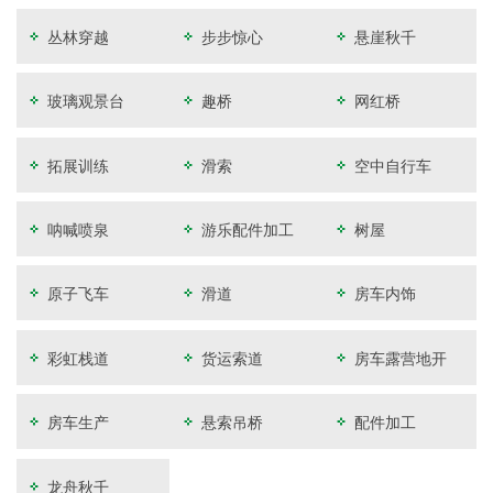
丛林穿越
步步惊心
悬崖秋千
玻璃观景台
趣桥
网红桥
拓展训练
滑索
空中自行车
呐喊喷泉
游乐配件加工
树屋
原子飞车
滑道
房车内饰
彩虹栈道
货运索道
房车露营地开
发
房车生产
悬索吊桥
配件加工
龙舟秋千