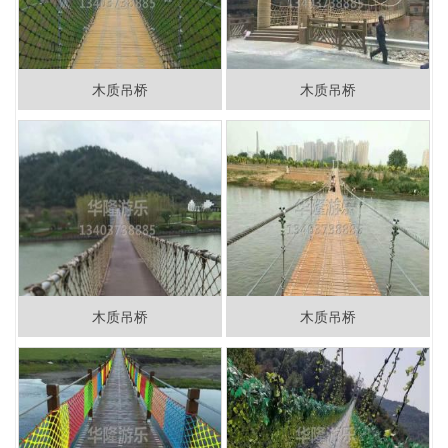
木质吊桥
木质吊桥
木质吊桥
木质吊桥