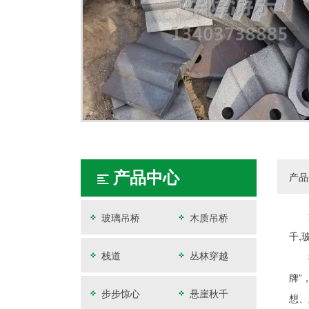
产品中心
产品
玻璃吊桥
木质吊桥
千,
栈道
丛林穿越
牌”
步步惊心
悬崖秋千
想、