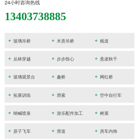
24小时咨询热线
13403738885
玻璃吊桥
木质吊桥
栈道
丛林穿越
步步惊心
悬崖秋千
玻璃观景台
趣桥
网红桥
拓展训练
滑索
空中自行车
呐喊喷泉
游乐配件加工
树屋
原子飞车
滑道
房车内饰