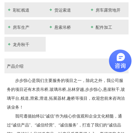
彩虹栈道
货运索道
房车露营地开
发
房车生产
悬索吊桥
配件加工
龙舟秋千
产品介绍
步步惊心是我们主要服务的项目之一，除此之外，我公司服
务的项目还有木质吊桥,玻璃吊桥,丛林穿越,步步惊心,悬崖秋千,玻
璃平台,栈道,滑索,滑道,拓展器材,趣桥等项目，欢迎您前来咨询洽
谈业务！
我司遵循始终以“诚信”作为核心价值观和企业文化精髓，通
过“诚信产品”、“诚信经营”、“诚信服务”，打造了我们的“诚信品