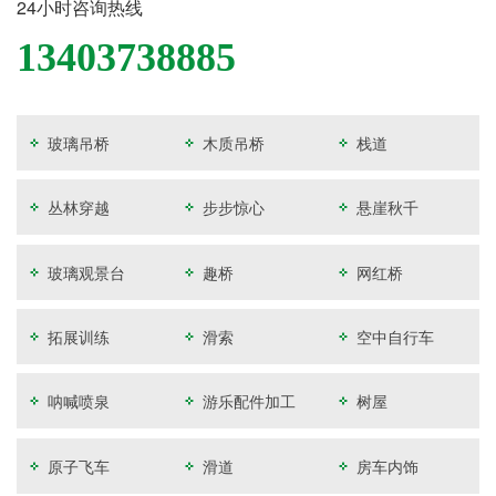
24小时咨询热线
13403738885
玻璃吊桥
木质吊桥
栈道
丛林穿越
步步惊心
悬崖秋千
玻璃观景台
趣桥
网红桥
拓展训练
滑索
空中自行车
呐喊喷泉
游乐配件加工
树屋
原子飞车
滑道
房车内饰