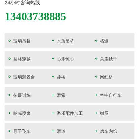
24小时咨询热线
13403738885
玻璃吊桥
木质吊桥
栈道
丛林穿越
步步惊心
悬崖秋千
玻璃观景台
趣桥
网红桥
拓展训练
滑索
空中自行车
呐喊喷泉
游乐配件加工
树屋
原子飞车
滑道
房车内饰