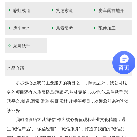
彩虹栈道
货运索道
房车露营地开
发
房车生产
悬索吊桥
配件加工
龙舟秋千
产品介绍
步步惊心是我们主要服务的项目之一，除此之外，我公司服
务的项目还有木质吊桥,玻璃吊桥,丛林穿越,步步惊心,悬崖秋千,玻
璃平台,栈道,滑索,滑道,拓展器材,趣桥等项目，欢迎您前来咨询洽
谈业务！
我司遵循始终以“诚信”作为核心价值观和企业文化精髓，通
过“诚信产品”、“诚信经营”、“诚信服务”，打造了我们的“诚信品