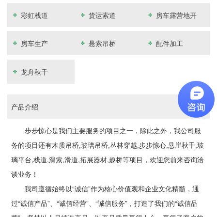
彩虹栈道
货运索道
房车露营地开
发
房车生产
悬索吊桥
配件加工
龙舟秋千
产品介绍
步步惊心是我们主要服务的项目之一，除此之外，我公司服
务的项目还有木质吊桥,玻璃吊桥,丛林穿越,步步惊心,悬崖秋千,玻
璃平台,栈道,滑索,滑道,拓展器材,趣桥等项目，欢迎您前来咨询洽
谈业务！
我司遵循始终以“诚信”作为核心价值观和企业文化精髓，通
过“诚信产品”、“诚信经营”、“诚信服务”，打造了我们的“诚信品