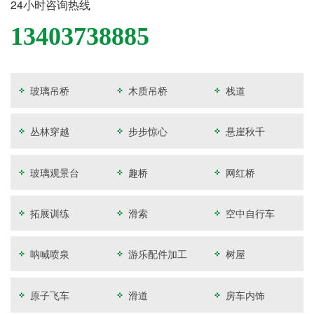
24小时咨询热线
13403738885
玻璃吊桥
木质吊桥
栈道
丛林穿越
步步惊心
悬崖秋千
玻璃观景台
趣桥
网红桥
拓展训练
滑索
空中自行车
呐喊喷泉
游乐配件加工
树屋
原子飞车
滑道
房车内饰