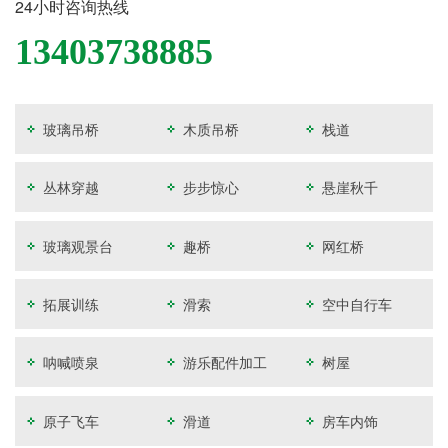
24小时咨询热线
13403738885
玻璃吊桥
木质吊桥
栈道
丛林穿越
步步惊心
悬崖秋千
玻璃观景台
趣桥
网红桥
拓展训练
滑索
空中自行车
呐喊喷泉
游乐配件加工
树屋
原子飞车
滑道
房车内饰