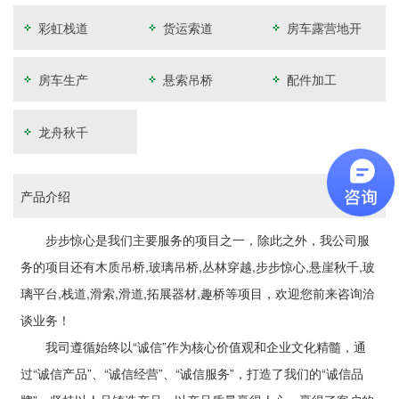
彩虹栈道
货运索道
房车露营地开
发
房车生产
悬索吊桥
配件加工
龙舟秋千
产品介绍
步步惊心是我们主要服务的项目之一，除此之外，我公司服
务的项目还有木质吊桥,玻璃吊桥,丛林穿越,步步惊心,悬崖秋千,玻
璃平台,栈道,滑索,滑道,拓展器材,趣桥等项目，欢迎您前来咨询洽
谈业务！
我司遵循始终以“诚信”作为核心价值观和企业文化精髓，通
过“诚信产品”、“诚信经营”、“诚信服务”，打造了我们的“诚信品