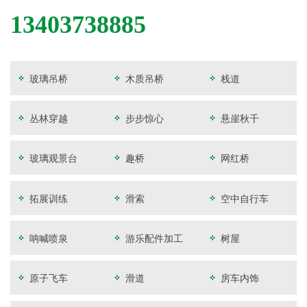
13403738885
玻璃吊桥
木质吊桥
栈道
丛林穿越
步步惊心
悬崖秋千
玻璃观景台
趣桥
网红桥
拓展训练
滑索
空中自行车
呐喊喷泉
游乐配件加工
树屋
原子飞车
滑道
房车内饰