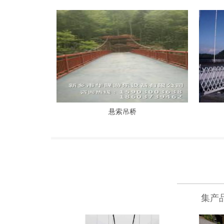
悬索吊桥
集产