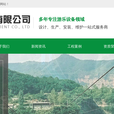
方网站！
多年专注游乐设备领域
设计、生产、安装、维护一站式服务商
于我们
新闻资讯
工程案例
资质