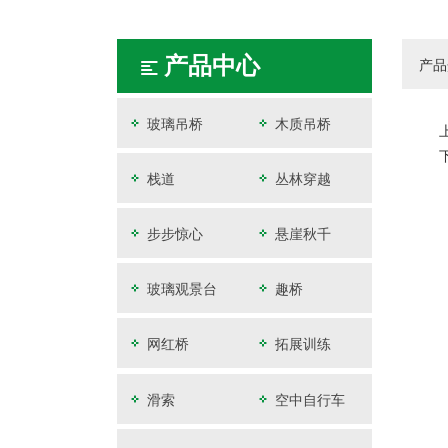
产品中心
产品
玻璃吊桥
木质吊桥
栈道
丛林穿越
步步惊心
悬崖秋千
玻璃观景台
趣桥
网红桥
拓展训练
滑索
空中自行车