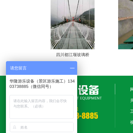
四川都江堰玻璃桥
请您留言
华隆游乐设备（景区游乐施工）134
03738885（微信同号）