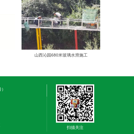
山西沁园680米玻璃水滑施工
号）
区
扫描关注