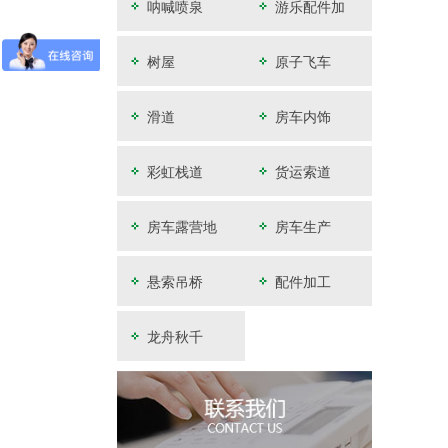
呐喊喷泉
游乐配件加
工
树屋
原子飞车
滑道
房车内饰
彩虹栈道
货运索道
房车露营地
房车生产
开发
悬索吊桥
配件加工
龙舟秋千