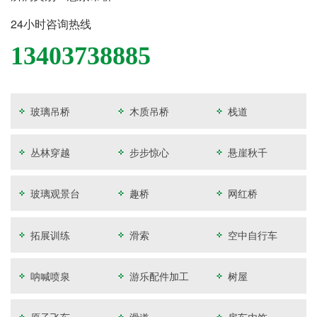
24小时咨询热线
13403738885
玻璃吊桥
木质吊桥
栈道
丛林穿越
步步惊心
悬崖秋千
玻璃观景台
趣桥
网红桥
拓展训练
滑索
空中自行车
呐喊喷泉
游乐配件加工
树屋