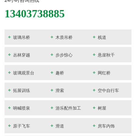
13403738885
玻璃吊桥
木质吊桥
栈道
丛林穿越
步步惊心
悬崖秋千
玻璃观景台
趣桥
网红桥
拓展训练
滑索
空中自行车
呐喊喷泉
游乐配件加工
树屋
原子飞车
滑道
房车内饰